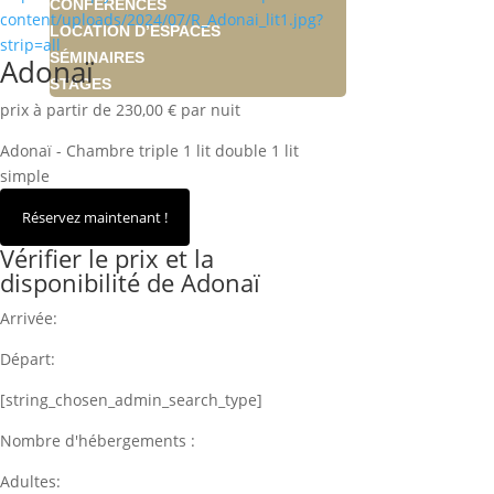
CONFÉRENCES
content/uploads/2024/07/R_Adonai_lit1.jpg?
LOCATION D’ESPACES
strip=all
SÉMINAIRES
Adonaï
STAGES
prix à partir de 230,00 € par nuit
MARIAGES
ÉCO-SITE
Adonaï - Chambre triple 1 lit double 1 lit
CONTACT
simple
Vérifier le prix et la
disponibilité de Adonaï
Arrivée:
Départ:
[string_chosen_admin_search_type]
Nombre d'hébergements :
Adultes: