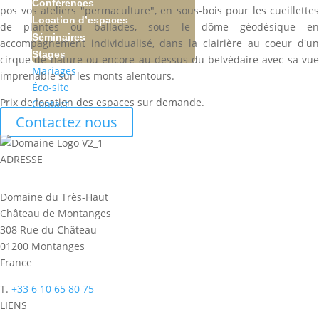
Conférences
pos vos ateliers "permaculture", en sous-bois pour les cueillettes
Location d’espaces
de plantes ou ballades, sous le dôme géodésique en
Séminaires
accompagnement individualisé, dans la clairière au coeur d'un
Stages
cirque de nature ou encore au-dessus du belvédaire avec sa vue
Mariages
imprenable sur les monts alentours.
Éco-site
Prix de location des espaces sur demande.
Contact
Contactez nous
ADRESSE
Domaine du Très-Haut
Château de Montanges
308 Rue du Château
01200 Montanges
France
T.
+33 6 10 65 80 75
LIENS